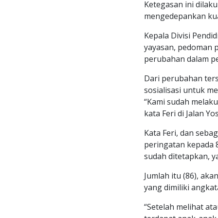
Ketegasan ini dilak
mengedepankan kual
Kepala Divisi Pend
yayasan, pedoman p
perubahan dalam ped
Dari perubahan ters
sosialisasi untuk m
“Kami sudah melakuk
kata Feri di Jalan Y
Kata Feri, dan sebag
peringatan kepada 
sudah ditetapkan, ya
Jumlah itu (86), a
yang dimiliki angka
“Setelah melihat at