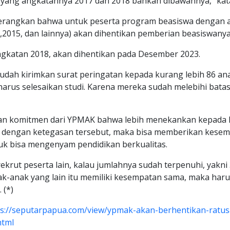
 yang angkatannya 2017 dan 2018 bahkan dibawahnya,” kat
erangkan bahwa untuk peserta program beasiswa dengan 
,2015, dan lainnya) akan dihentikan pemberian beasiswanya
gkatan 2018, akan dihentikan pada Desember 2023.
sudah kirimkan surat peringatan kepada kurang lebih 86 an
arus selesaikan studi. Karena mereka sudah melebihi batas
n komitmen dari YPMAK bahwa lebih menekankan kepada k
tu, dengan ketegasan tersebut, maka bisa memberikan kese
uk bisa mengenyam pendidikan berkualitas.
rekrut peserta lain, kalau jumlahnya sudah terpenuhi, yakni
ak-anak yang lain itu memiliki kesempatan sama, maka har
 (*)
ps://seputarpapua.com/view/ypmak-akan-berhentikan-ratus
html