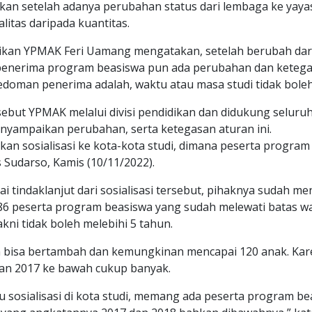
ukan setelah adanya perubahan status dari lembaga ke yayas
itas daripada kuantitas.
idikan YPMAK Feri Uamang mengatakan, setelah berubah dar
enerima program beasiswa pun ada perubahan dan ketegas
oman penerima adalah, waktu atau masa studi tidak boleh 
ebut YPMAK melalui divisi pendidikan dan didukung seluru
enyampaikan perubahan, serta ketegasan aturan ini.
an sosialisasi ke kota-kota studi, dimana peserta program
os Sudarso, Kamis (10/11/2022).
ai tindaklanjut dari sosialisasi tersebut, pihaknya sudah m
86 peserta program beasiswa yang sudah melewati batas wa
kni tidak boleh melebihi 5 tahun.
kan bisa bertambah dan kemungkinan mencapai 120 anak. Ka
tan 2017 ke bawah cukup banyak.
au sosialisasi di kota studi, memang ada peserta program b