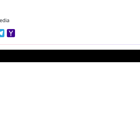
edia
atsApp
Telegram
Yahoo
Mail
Previous