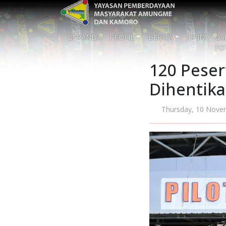
BERANDA
PROFIL
BERITA
OPINI
GA
FO
120 Pese
Dihentik
Thursday, 10 Nove