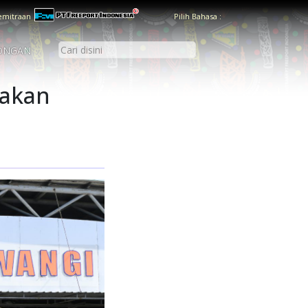
emitraan
Pilih Bahasa :
ONGAN
 akan