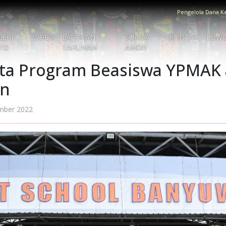
Pengelola Dana K
LERI
VIDEO
LAPORAN
SUARA
KONTAK
LOW
TO
TAHUNAN
AMOR
rta Program Beasiswa YPMAK
an
mber 2022