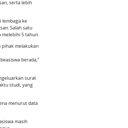
an, serta lebih
i lembaga ke
an. Salah satu
melebihi 5 tahun.
h pihak melakukan
 beasiswa berada,”
engeluarkan surat
ktu studi, yang
rena menurut data
easiswa masih