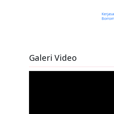
t
PKS YPMAK dan RS Advent Bandung
Pelatihan Guru-gu
Galeri Video