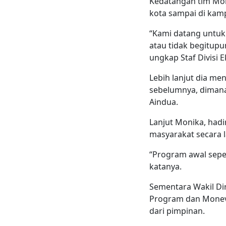
Kedatangan tim Mon
kota sampai di kam
“Kami datang untuk
atau tidak begitup
ungkap Staf Divisi
Lebih lanjut dia m
sebelumnya, dimana
Aindua.
Lanjut Monika, had
masyarakat secara 
“Program awal seper
katanya.
Sementara Wakil Di
Program dan Monev
dari pimpinan.