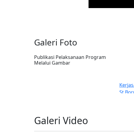
Galeri Foto
Publikasi Pelaksanaan Program
Melalui Gambar
Kerjasama Rujukan YPMAK dan RS
PK
St Borromeus Bandung
Ba
Galeri Video