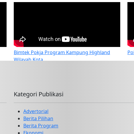
Bimtek Pokja Program Kampung Highland
Po
Wilayah Kota
Kategori Publikasi
Advertorial
Berita Pilihan
Berita Program
Ekonomi