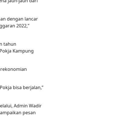
a jauh-jauh dari
lan dengan lancar
ggaran 2022,”
n tahun
l Pokja Kampung
perekonomian
kja bisa berjalan,”
lalui, Admin Wadir
yampaikan pesan