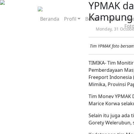
YPMAK da
Kampung 
Beranda
Profil
Berita
Opini
Gale
Fot
Monday, 31 Octobe
Tim YPMAK foto bersa
TIMIKA- Tim Monitir
Pemberdayaan Masy
Freeport Indonesia
Mimika, Provinsi P
Tim Monev YPMAK Div
Marice Korwa selak
Selain itu juga ada 
Gorety Welerubun, 