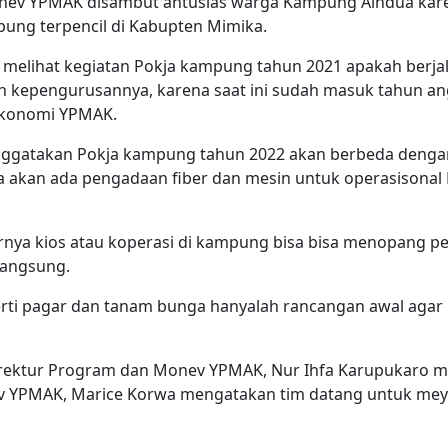
ev YPMAK disambut antusias warga Kampung Aindua karen
pung terpencil di Kabupten Mimika.
 melihat kegiatan Pokja kampung tahun 2021 apakah berja
un kepengurusannya, karena saat ini sudah masuk tahun an
 Ekonomi YPMAK.
enggatakan Pokja kampung tahun 2022 akan berbeda denga
 akan ada pengadaan fiber dan mesin untuk operasisona
irnya kios atau koperasi di kampung bisa bisa menopang 
langsung.
ti pagar dan tanam bunga hanyalah rancangan awal agar Po
rektur Program dan Monev YPMAK, Nur Ihfa Karupukaro me
 YPMAK, Marice Korwa mengatakan tim datang untuk me