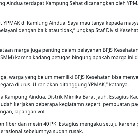
ng Aindua terdapat Kampung Sehat dicanangkan oleh YPM
t YPMAK di Kamlung Aindua. Saya mau tanya kepada masy
layani dengan baik atau tidak,” ungkap Staf Divisi Keseh
dataan marga juga penting dalam pelayanan BPJS Kesehatan
RSMM) karena kadang petugas bingung apakah marga ini d
arga, warga yang belum memiliki BPJS Kesehatan bisa meny
segara diurus. Uiran akan ditanggung YPMAK,” katanya.
kja Kampung Aindua, Distrik Mimika Barat Jauh, Estagius K
 sudah kerjakan beberapa kegiatamn seperti pembuatan pa
gan, lapangan voli.
 fiber dan mesin 40 PK, Estagius mengaku setuju karena
erasional sebelumnya sudah rusak.