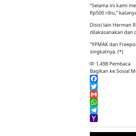
“Selama ini kami m
Rp500 ribu,” katany
Disisi lain Herman
dilakasanakan dan d
“YPMAK dan Freepo
singkatnya. (*)
1,498
Pembaca
Bagikan ke Sosial M
Facebook
Twitter
Gmail
WhatsApp
Telegram
Yahoo
Mail