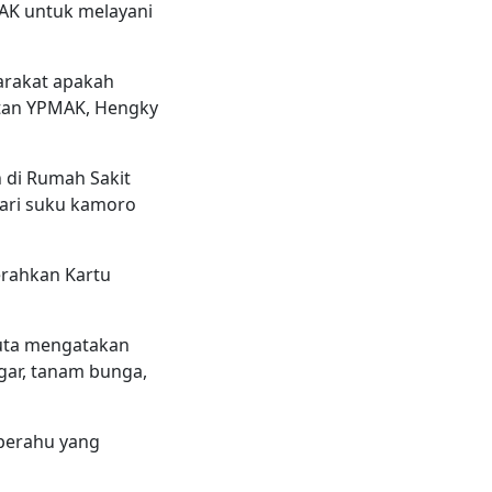
AK untuk melayani
arakat apakah
atan YPMAK, Hengky
 di Rumah Sakit
ari suku kamoro
erahkan Kartu
auta mengatakan
gar, tanam bunga,
 perahu yang