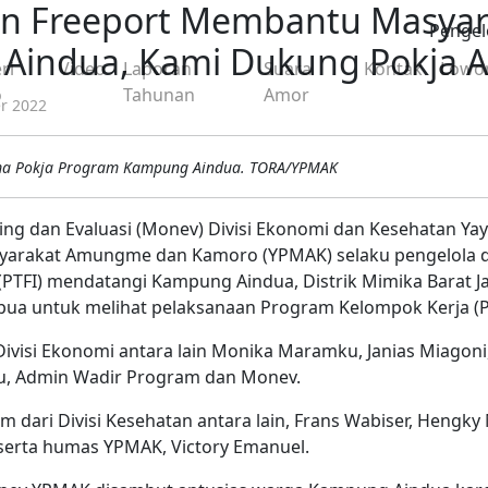
n Freeport Membantu Masyar
Pengel
Aindua, Kami Dukung Pokja 
ri
Video
Laporan
Suara
Kontak
Lowo
o
Tahunan
Amor
r 2022
ma Pokja Program Kampung Aindua. TORA/YPMAK
ing dan Evaluasi (Monev) Divisi Ekonomi dan Kesehatan Ya
arakat Amungme dan Kamoro (YPMAK) selaku pengelola d
 (PTFI) mendatangi Kampung Aindua, Distrik Mimika Barat 
apua untuk melihat pelaksanaan Program Kelompok Kerja (
isi Ekonomi antara lain Monika Maramku, Janias Miagoni, 
u, Admin Wadir Program dan Monev.
tim dari Divisi Kesehatan antara lain, Frans Wabiser, Hengk
serta humas YPMAK, Victory Emanuel.