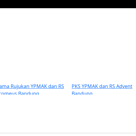
Previous
S YPMAK dan RS Advent
Pelatihan Guru-guru dar
ndung
di SATP