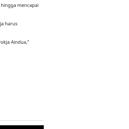
l hingga mencapai
ja harus
kja Aindua,”