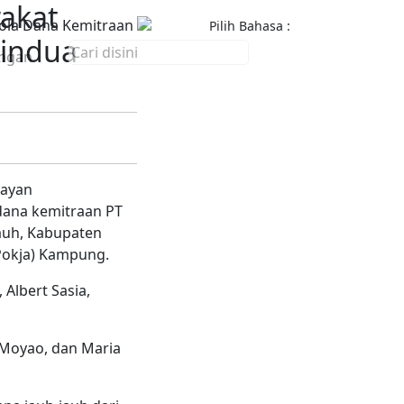
akat
ola Dana Kemitraan
Pilih Bahasa :
Aindua
ngan
yayan
ana kemitraan PT
Jauh, Kabupaten
Pokja) Kampung.
Albert Sasia,
y Moyao, dan Maria