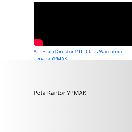
Apresiasi Direktur PTFI Claus Wamafma
kepada YPMAK
Peta Kantor YPMAK