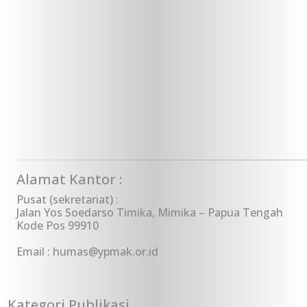
Alamat Kantor :
Pusat (sekretariat) :
Jalan Yos Soedarso Timika, Mimika – Papua Tengah
Kode Pos 99910
Kerjasama YPMAK dan RS Jantung Har
Email : humas@ypmak.or.id
Kategori Publikasi