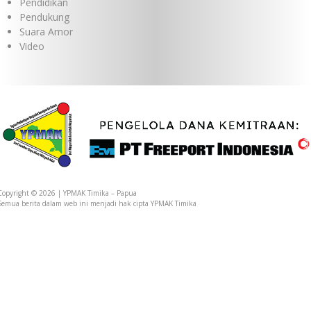
Pendidikan
Pendukung
Suara Amor
Video
Copyright © 2026 | YPMAK Timika – Papua
Semua berita dalam web ini menjadi hak cipta YPMAK Timika