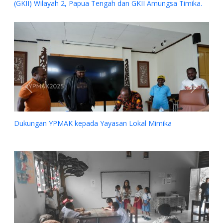
 Wilayah 2, Papua Tengah dan GKII Amungsa Timika.
Previous
Next
an YPMAK kepada Yayasan Lokal Mimika