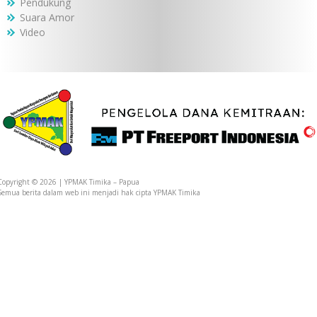
Pendukung
Suara Amor
Video
Copyright © 2026 | YPMAK Timika – Papua
Semua berita dalam web ini menjadi hak cipta YPMAK Timika