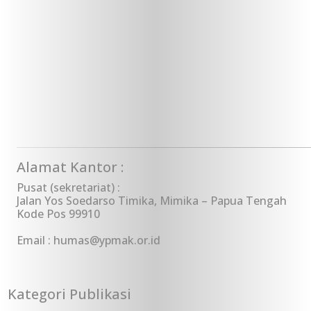
Alamat Kantor :
Pusat (sekretariat) :
Jalan Yos Soedarso Timika, Mimika – Papua Tengah
Kode Pos 99910
Email : humas@ypmak.or.id
Kategori Publikasi