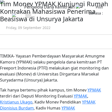
Tim Monev YPMAK Kunjungi Rumah
Pengelola Dana Kemitraan
Pilih
Kontrakan Mahasiswa Penerima
Bahasa :
Beasiswa di Unsurya Jakarta
Friday, 09 September 2022
TIMIKA- Yayasan Pemberdayaan Masyarakat Amungme
Kamoro (YPMAK) selaku pengelola dana kemitraan PT
Freeport Indonesia (PTFI) melakukan giat monitoring dan
evaluasi (Monev) di Universitas Dirgantara Marsekal
Suryadarma (Unsurya) Jakarta.
Tak hanya bertemu pihak kampus, tim Monev
YPMAK
terdiri dari Deputi Monitoring Evaluasi
YPMAK
,
Kristianus Ukago
, Kadiv Monev Pendidikan
YPMAK
Dionisius Burdam
, Kadiv Humas
YPMAK