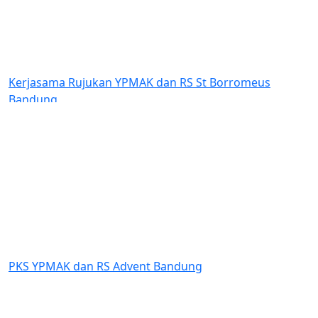
rjasama Rujukan YPMAK dan RS St Borromeus
Bantu
ndung
Indon
Amung
Previous
Next
S YPMAK dan RS Advent Bandung
Dukun