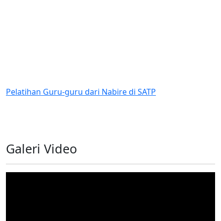
latihan Guru-guru dari Nabire di SATP
Penil
Progr
Galeri Video