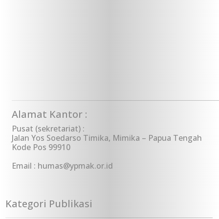
Alamat Kantor :
Pusat (sekretariat) :
Jalan Yos Soedarso Timika, Mimika – Papua Tengah
Kode Pos 99910
Email : humas@ypmak.or.id
Kategori Publikasi