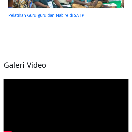
Galeri Video
Bantuan Dana kepada Sinode Gereja Kemah Injil Indonesi
(GKII) Wilayah 2, Papua Tengah dan GKII Amungsa Timika.