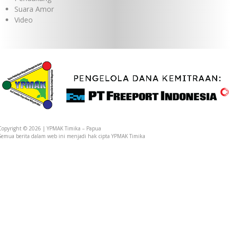
Suara Amor
Video
Dukungan YPMAK kepada Yayasan Lokal Mimika
Copyright © 2026 | YPMAK Timika – Papua
Semua berita dalam web ini menjadi hak cipta YPMAK Timika