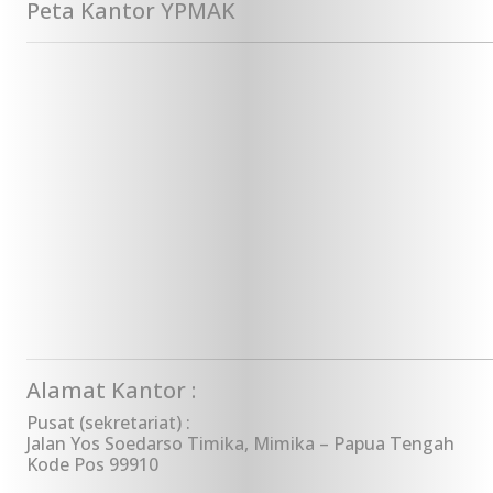
Peta Kantor YPMAK
Alamat Kantor :
Pusat (sekretariat) :
Jalan Yos Soedarso Timika, Mimika – Papua Tengah
Kode Pos 99910