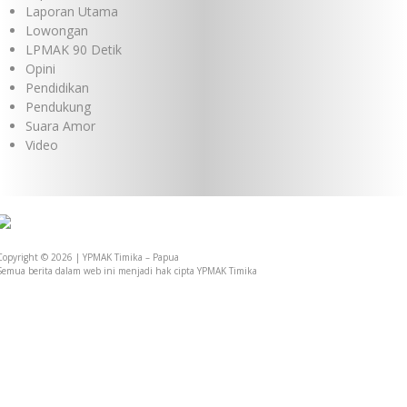
Laporan Utama
Lowongan
LPMAK 90 Detik
Opini
Pendidikan
Pendukung
Suara Amor
Video
Monitoring Pasien Rujukan di RS St Carolus Jakarta
Copyright © 2026 | YPMAK Timika – Papua
Semua berita dalam web ini menjadi hak cipta YPMAK Timika