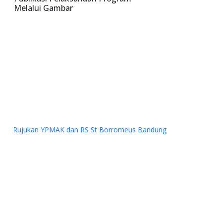
Melalui Gambar
Bantuan Dana kepada Sinode Gereja Kemah Injil Indonesia
(GKII) Wilayah 2, Papua Tengah dan GKII Amungsa Timika.