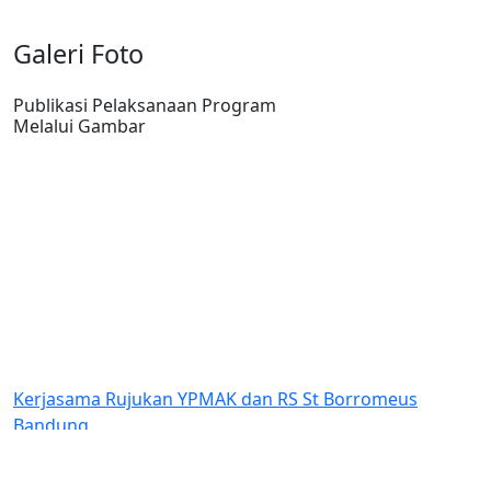
Galeri Foto
Publikasi Pelaksanaan Program
Melalui Gambar
jasama Rujukan YPMAK dan RS St Borromeus
Bantua
dung
Indones
Amungs