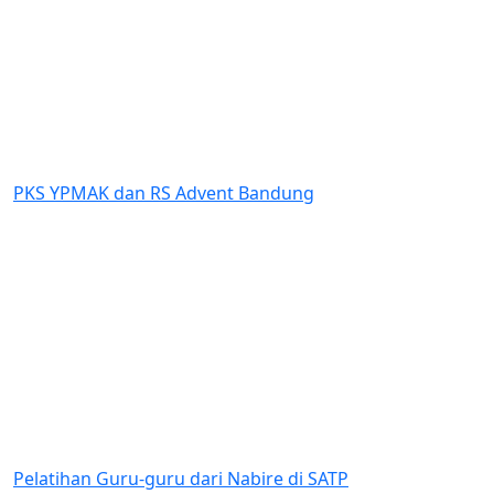
Previous
Next
 YPMAK dan RS Advent Bandung
Dukung
atihan Guru-guru dari Nabire di SATP
Penila