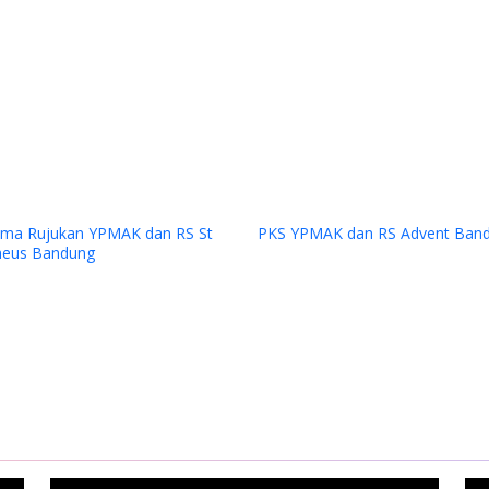
Previous
n Dana kepada Sinode Gereja
njil Indonesia (GKII) Wilayah 2,
Tengah dan GKII Amungsa