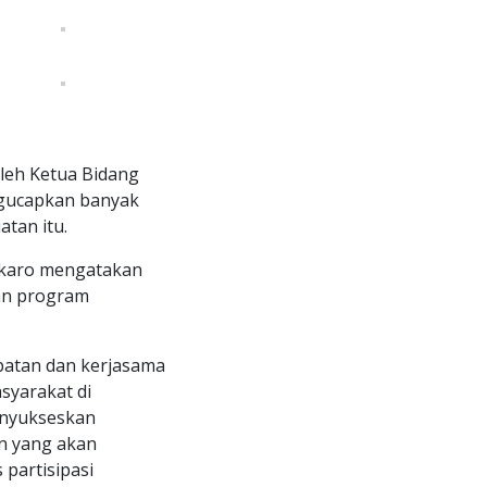
oleh Ketua Bidang
ngucapkan banyak
atan itu.
ukaro mengatakan
an program
patan dan kerjasama
syarakat di
enyukseskan
un yang akan
partisipasi