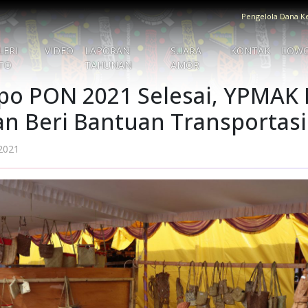
Pengelola Dana K
LERI
VIDEO
LAPORAN
SUARA
KONTAK
LOW
TO
TAHUNAN
AMOR
po PON 2021 Selesai, YPMAK 
n Beri Bantuan Transportasi
 2021