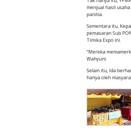
Tak hanya itu, YPM
menjual hasil usah
panitia.
Sementara itu, Kep
pemasaran Sub PON 
Timika Expo ini.
“Mereka memamerkan 
Wahyuni.
Selain itu, Ida ber
hanya oleh masyarak