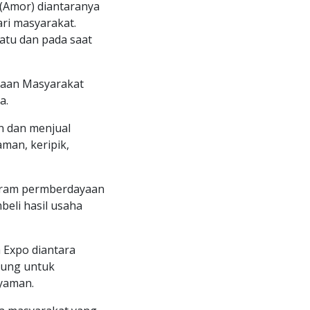
(Amor) diantaranya
ri masyarakat.
atu dan pada saat
aan Masyarakat
a.
n dan menjual
man, keripik,
gram permberdayaan
beli hasil usaha
 Expo diantara
gung untuk
nyaman.