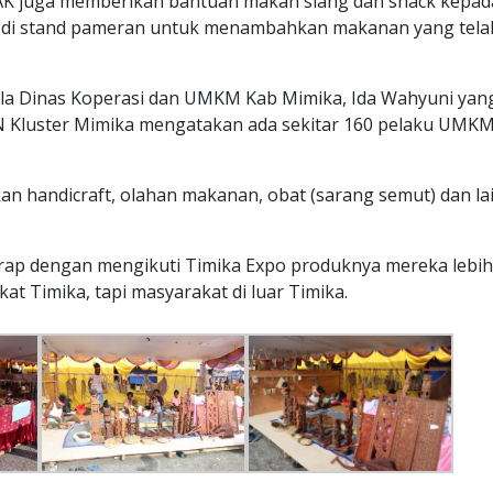
AK juga memberikan bantuan makan siang dan snack kepad
a di stand pameran untuk menambahkan makanan yang telah
ala Dinas Koperasi dan UMKM Kab Mimika, Ida Wahyuni yan
Kluster Mimika mengatakan ada sekitar 160 pelaku UMKM y
handicraft, olahan makanan, obat (sarang semut) dan lain
harap dengan mengikuti Timika Expo produknya mereka lebih
at Timika, tapi masyarakat di luar Timika.