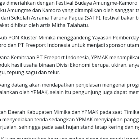
uga dimeriahkan dengan Festival Budaya Amungme-Kamoro 
Suku Amungme dan Kamoro yang ditampilkan oleh sanggar ta
dari Sekolah Asrama Taruna Papua (SATP), festival bakar b
t dihibur oleh artis Mitha Talahatu.
Sub PON Kluster Mimika menggandeng Yayasan Pemberday
 dan PT Freeport Indonesia untuk menjadi sponsor utam
Dana Kemitraan PT Freeport Indonesia, YPMAK menampilka
uk hasil usaha binaan Divisi Ekonomi berupa, ukiran, anya
u, tepung sagu dan telur.
 yang datang akan mendapatkan penjelasan mengenai pro
alankan oleh YPMAK, selain itu pengunjung juga dapat mem
tah Daerah Kabupaten Mimika dan YPMAK pada saat Timika
ka menyediakan tenda sedangkan YPMAK menyiapkan pang
jualan, sehingga pada saat hujan stand tetap kering dan 