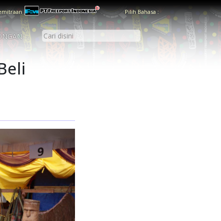
emitraan
Pilih Bahasa :
ONGAN
Beli