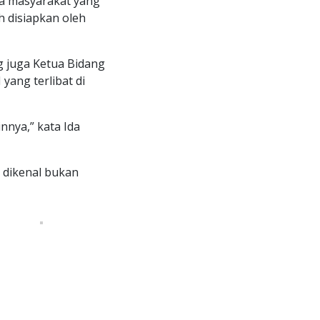
a masyarakat yang
 disiapkan oleh
g juga Ketua Bidang
ang terlibat di
nya,” kata Ida
 dikenal bukan