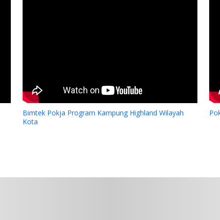
Dukungan YPMAK kepada Yayas
Lokal Mimika
Bimtek Pokja Program Kampung Highland Wilayah
Po
Kota