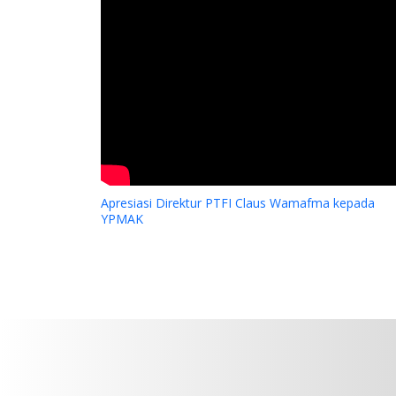
Apresiasi Direktur PTFI Claus Wamafma kepada
YPMAK