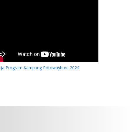
an
kja Program Kampung Potowayburu 2024