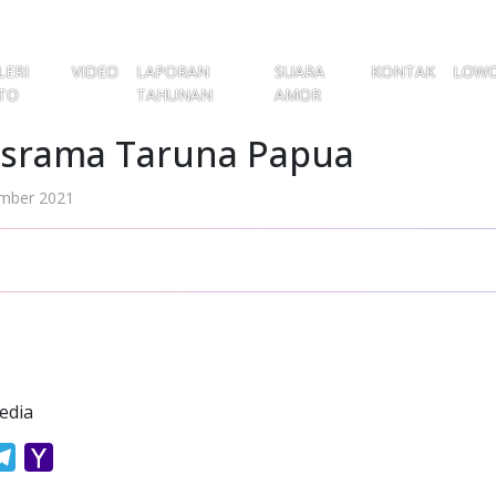
LERI
VIDEO
LAPORAN
SUARA
KONTAK
LOW
TO
TAHUNAN
AMOR
Asrama Taruna Papua
ember 2021
edia
atsApp
Telegram
Yahoo
Mail