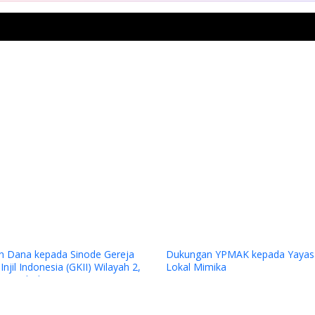
Previous
n Dana kepada Sinode Gereja
Dukungan YPMAK kepada Yayas
njil Indonesia (GKII) Wilayah 2,
Lokal Mimika
Tengah dan GKII Amungsa