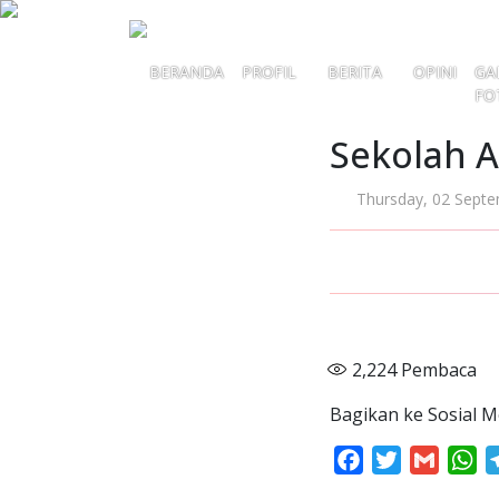
BERANDA
PROFIL
BERITA
OPINI
GA
FO
Sekolah 
Thursday, 02 Sept
2,224
Pembaca
Bagikan ke Sosial M
Facebook
Twitter
Gmail
Wh