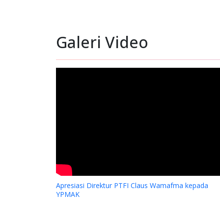
Galeri Video
Apresiasi Direktur PTFI Claus Wamafma kepada
YPMAK