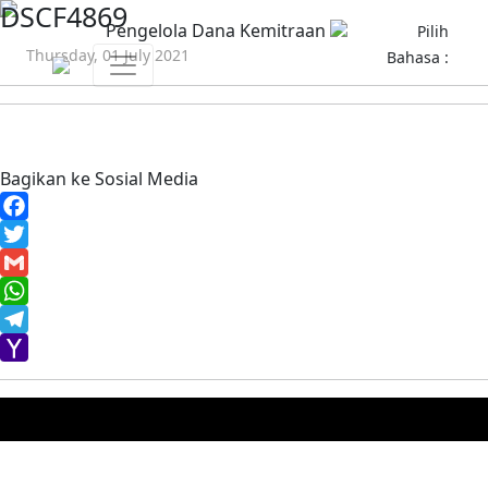
DSCF4869
Pengelola Dana Kemitraan
Pilih
Thursday, 01 July 2021
Bahasa :
Bagikan ke Sosial Media
Facebook
Twitter
Gmail
WhatsApp
Telegram
Yahoo
Mail