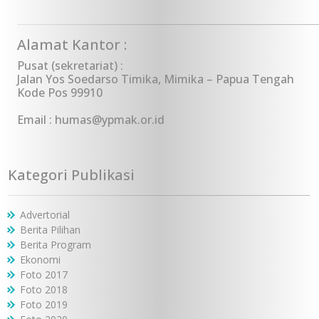
Alamat Kantor :
Pusat (sekretariat) :
Jalan Yos Soedarso Timika, Mimika – Papua Tengah
Kode Pos 99910
Email : humas@ypmak.or.id
Kategori Publikasi
Advertorial
Berita Pilihan
Berita Program
Ekonomi
Foto 2017
Foto 2018
Foto 2019