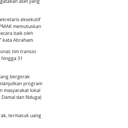
ngatakan aset yang
ekretaris eksekutif
 LPMAK memutuskan
ecara baik oleh
” kata Abraham.
nal, tim transisi
 hingga 31
yang bergerak
elanjutkan program
n masyarakat lokal
, Damal dan Nduga)
rak, termasuk uang