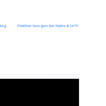
Next
u dari Nabire di SATP
Bantuan Dana kepada Sinode Gereja
Du
Kemah Injil Indonesia (GKII) Wilayah 2,
Lok
Papua Tengah dan GKII Amungsa
Timika.