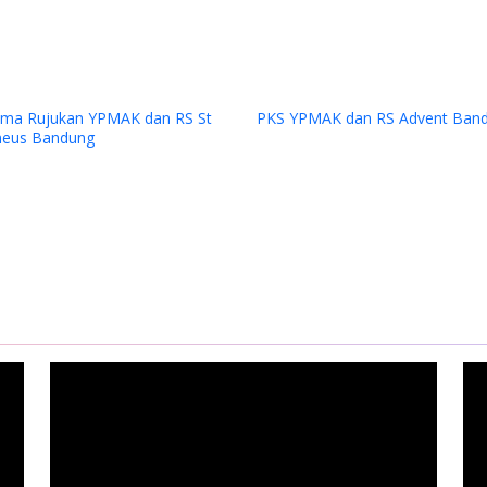
Previous
t
PKS YPMAK dan RS Advent Bandung
Pelatihan Guru-gur