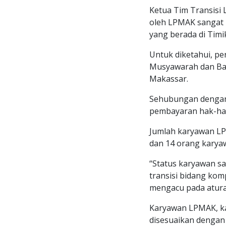
Ketua Tim Transisi
oleh LPMAK sangat b
yang berada di Timi
Untuk diketahui, p
Musyawarah dan Bad
Makassar.
Sehubungan dengan 
pembayaran hak-hak
Jumlah karyawan LP
dan 14 orang karya
“Status karyawan sa
transisi bidang ko
mengacu pada atura
Karyawan LPMAK, ka
disesuaikan dengan 