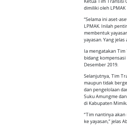
Ketua Tim Transisi
dimiliki oleh LPMAK
“Selama ini aset-as
LPMAK. Inilah pen
membentuk yayasan a
yayasan. Yang jelas
Ia mengatakan Tim Tr
bidang kompensasi 
Desember 2019.
Selanjutnya, Tim T
maupun tidak berge
dan pengelolaan da
Suku Amungme dan K
di Kabupaten Mimik
“Tim nantinya akan
ke yayasan,” jelas 