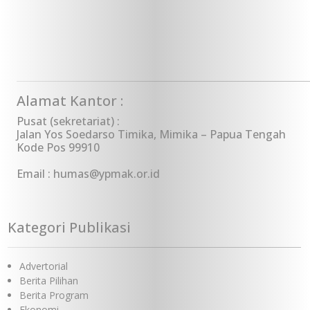
Alamat Kantor :
Pusat (sekretariat) :
Jalan Yos Soedarso Timika, Mimika – Papua Tengah
Kode Pos 99910
Email : humas@ypmak.or.id
Kategori Publikasi
Advertorial
Berita Pilihan
Berita Program
Ekonomi