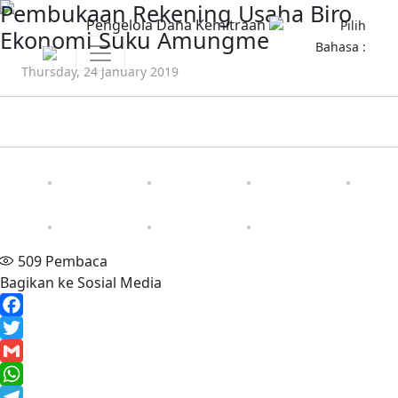
Pembukaan Rekening Usaha Biro
Pengelola Dana Kemitraan
Pilih
Ekonomi Suku Amungme
Bahasa :
Thursday, 24 January 2019
509
Pembaca
Bagikan ke Sosial Media
Facebook
Twitter
Gmail
WhatsApp