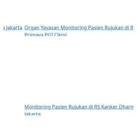
Organ Yayasan Monitoring Pasien Rujukan di RS
Primaya PGI Cikini
Previous
Next
Monitoring Pasien Rujukan di RS Kanker Dharmais
Jakarta