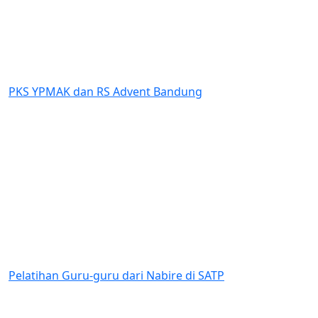
Previous
Next
MAK dan RS Advent Bandung
Dukungan 
an Guru-guru dari Nabire di SATP
Penilaian
Program B