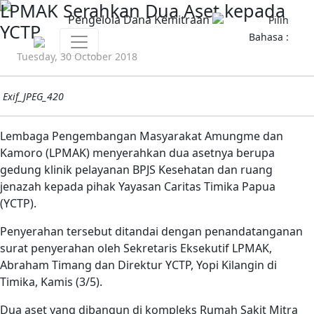
LPMAK Serahkan Dua Aset kepada
Pengelola Dana Kemitraan
Pilih
YCTP
Bahasa :
Tuesday, 30 October 2018
Exif_JPEG_420
Lembaga Pengembangan Masyarakat Amungme dan
Kamoro (LPMAK) menyerahkan dua asetnya berupa
gedung klinik pelayanan BPJS Kesehatan dan ruang
jenazah kepada pihak Yayasan Caritas Timika Papua
(YCTP).
Penyerahan tersebut ditandai dengan penandatanganan
surat penyerahan oleh Sekretaris Eksekutif LPMAK,
Abraham Timang dan Direktur YCTP, Yopi Kilangin di
Timika, Kamis (3/5).
Dua aset yang dibangun di kompleks Rumah Sakit Mitra