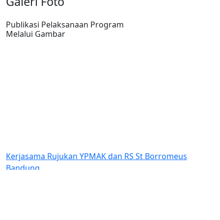
Galeri Foto
Publikasi Pelaksanaan Program
Melalui Gambar
ama Rujukan YPMAK dan RS St Borromeus
Bantuan D
ng
Indonesia 
Amungsa T