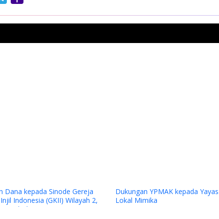
Mail
Previous
Dukungan YPMAK kepada Yayasan
Penilaian Lapanga
2,
Lokal Mimika
Award 2025 Progr
kontrak