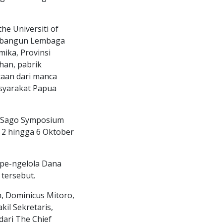
he Universiti of
dibangun Lembaga
ka, Provinsi
han, pabrik
taan dari manca
asyarakat Papua
al Sago Symposium
a 2 hingga 6 Oktober
pe-ngelola Dana
tersebut.
 Dominicus Mitoro,
il Sekretaris,
dari The Chief