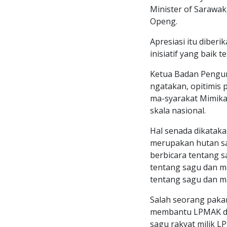
Minister of Sarawak
Openg.
Apresiasi itu diber
inisiatif yang baik
Ketua Badan Pengur
ngatakan, opitimis
ma-syarakat Mimika
skala nasional.
Hal senada dikataka
merupakan hutan sag
berbicara tentang sa
tentang sagu dan ma
tentang sagu dan m
Salah seorang pakar
membantu LPMAK di 
sagu rakyat milik L