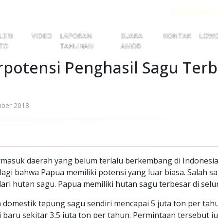
Pengelola Dana K
LERI
VIDEO
LAPORAN
SUARA
KONTAK
LOW
TO
TAHUNAN
AMOR
potensi Penghasil Sagu Terb
ber 2018
masuk daerah yang belum terlalu berkembang di Indonesia.
agi bahwa Papua memiliki potensi yang luar biasa. Salah sa
dari hutan sagu. Papua memiliki hutan sagu terbesar di selu
domestik tepung sagu sendiri mencapai 5 juta ton per tah
 baru sekitar 3,5 juta ton per tahun. Permintaan tersebut 