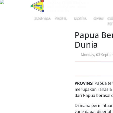
BERANDA
PROFIL
BERITA
OPINI
GA
FO
Papua Ber
Dunia
Monday, 03 Septem
PROVINSI
Papua ter
merupakan rahasia l
dari Papua berasal 
Di mana permintaan 
yang dapat dipenuhi