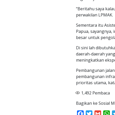
“Beritahu saya kala
perwakilan LPMAK.
Sementara itu Asist
Papua, sayangnya, 
besar untuk pengol
Di sini lah dibutu
daerah-daerah yang
meningkatkan ekspo
Pembangunan jalan 
pembangunan infras
prioritas utama, kat
1,492
Pembaca
Bagikan ke Sosial M
Facebook
Twitter
Gmail
Wh