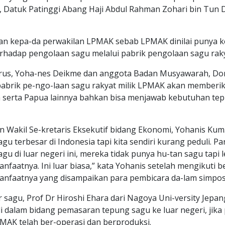
, Datuk Patinggi Abang Haji Abdul Rahman Zohari bin Tun 
ikan kepa-da perwakilan LPMAK sebab LPMAK dinilai punya 
 terhadap pengolaan sagu melalui pabrik pengolaan sagu raky
us, Yoha-nes Deikme dan anggota Badan Musyawarah, Dom
 pabrik pe-ngo-laan sagu rakyat milik LPMAK akan memberi
 serta Papua lainnya bahkan bisa menjawab kebutuhan te
n Wakil Se-kretaris Eksekutif bidang Ekonomi, Yohanis Kum
u terbesar di Indonesia tapi kita sendiri kurang peduli. P
gu di luar negeri ini, mereka tidak punya hu-tan sagu tapi 
nfaatnya. Ini luar biasa,” kata Yohanis setelah mengikuti b
anfaatnya yang disampaikan para pembicara da-lam simpos
 sagu, Prof Dr Hiroshi Ehara dari Nagoya Uni-versity Jepa
dalam bidang pemasaran tepung sagu ke luar negeri, jika
PMAK telah ber-operasi dan berproduksi.