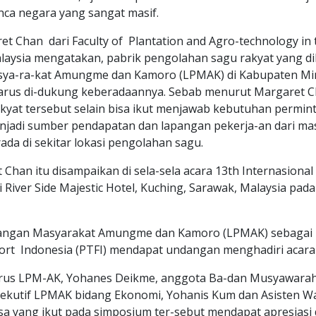
nca negara yang sangat masif.
t Chan dari Faculty of Plantation and Agro-technology in t
aysia mengatakan, pabrik pengolahan sagu rakyat yang 
a-ra-kat Amungme dan Kamoro (LPMAK) di Kabupaten Mimi
harus di-dukung keberadaannya. Sebab menurut Margaret C
kyat tersebut selain bisa ikut menjawab kebutuhan permin
enjadi sumber pendapatan dan lapangan pekerja-an dari m
da di sekitar lokasi pengolahan sagu.
Chan itu disampaikan di sela-sela acara 13th Internasion
 River Side Majestic Hotel, Kuching, Sarawak, Malaysia pad
gan Masyarakat Amungme dan Kamoro (LPMAK) sebagai 
ort Indonesia (PTFI) mendapat undangan menghadiri acara 
us LPM-AK, Yohanes Deikme, anggota Ba-dan Musyawarah,
sekutif LPMAK bidang Ekonomi, Yohanis Kum dan Asisten Wak
sa yang ikut pada simposium ter-sebut mendapat apresiasi 