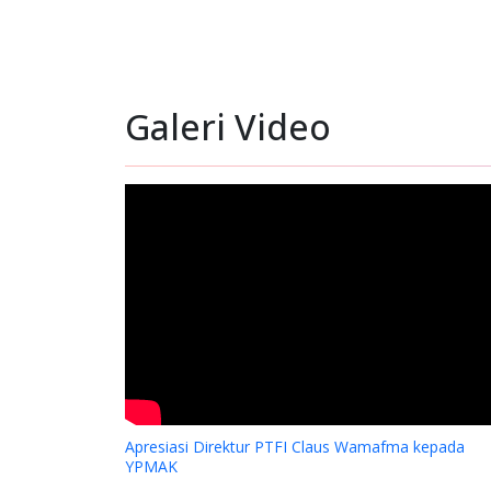
Galeri Video
Apresiasi Direktur PTFI Claus Wamafma kepada
YPMAK