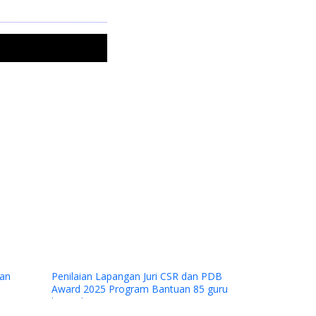
Next
n Juri CSR dan PDB
am Bantuan 85 guru