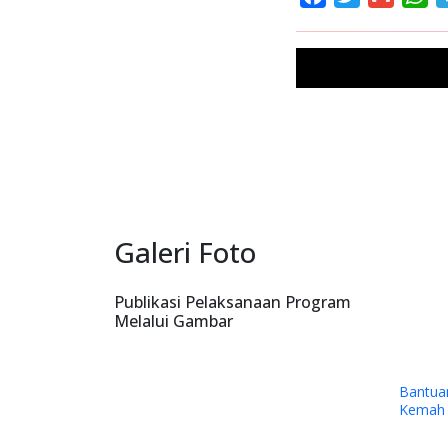
Galeri Foto
Publikasi Pelaksanaan Program
Melalui Gambar
Bantuan Dana kepada Sinode Gereja
Kemah Injil Indonesia (GKII) Wilayah 
Papua Tengah dan GKII Amungsa
Timika.