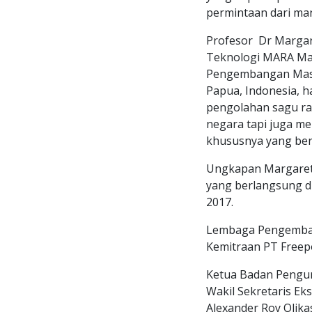
permintaan dari ma
Profesor Dr Margare
Teknologi MARA Mal
Pengembangan Masy
Papua, Indonesia, 
pengolahan sagu ra
negara tapi juga m
khususnya yang bera
Ungkapan Margaret 
yang berlangsung di
2017.
Lembaga Pengemban
Kemitraan PT Freep
Ketua Badan Pengur
Wakil Sekretaris Ek
Alexander Roy Olika