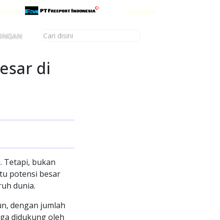
emitraan
Pilih Bahasa :
ONGAN
esar di
 Tetapi, bukan
tu potensi besar
ruh dunia.
un, dengan jumlah
juga didukung oleh