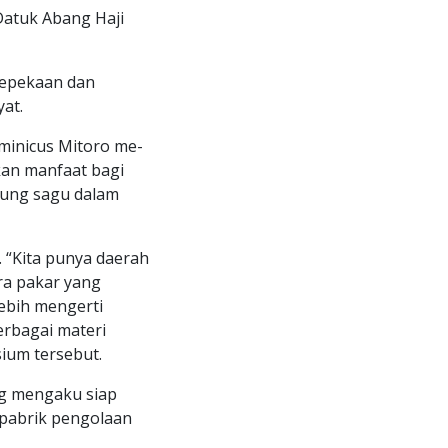
Datuk Abang Haji
kepekaan dan
at.
inicus Mitoro me-
kan manfaat bagi
pung sagu dalam
. “Kita punya daerah
ara pakar yang
lebih mengerti
erbagai materi
ium tersebut.
ng mengaku siap
 pabrik pengolaan