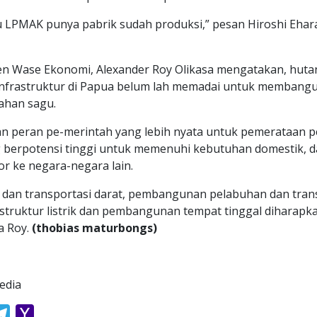
u LPMAK punya pabrik sudah produksi,” pesan Hiroshi Ehar
en Wase Ekonomi, Alexander Roy Olikasa mengatakan, hutan
infrastruktur di Papua belum lah memadai untuk membangun
ahan sagu.
hkan peran pe-merintah yang lebih nyata untuk pemerataan
 berpotensi tinggi untuk memenuhi kebutuhan domestik, 
r ke negara-negara lain.
dan transportasi darat, pembangunan pelabuhan dan transp
truktur listrik dan pembangunan tempat tinggal diharapk
a Roy.
(thobias maturbongs)
edia
atsApp
Telegram
Yahoo