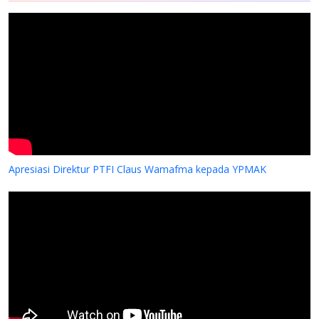
Apresiasi Direktur PTFI Claus Wamafma kepada YPMAK