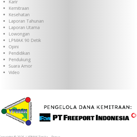
Karir
Kemitraan
Kesehatan
Laporan Tahunan
Laporan Utama
Lowongan
LPMAK 90 Detik
Opini
Pendidikan
Pendukung
Suara Amor
Video
Copyright © 2026 | YPMAK Timika – Papua