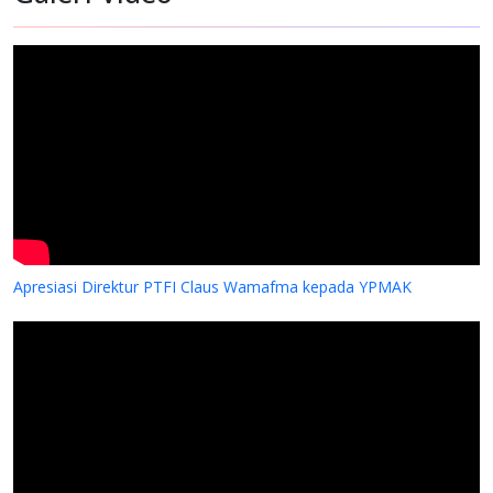
Apresiasi Direktur PTFI Claus Wamafma kepada YPMAK