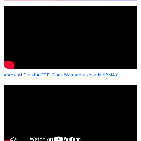
Apresiasi Direktur PTFI Claus Wamafma kepada YPMAK