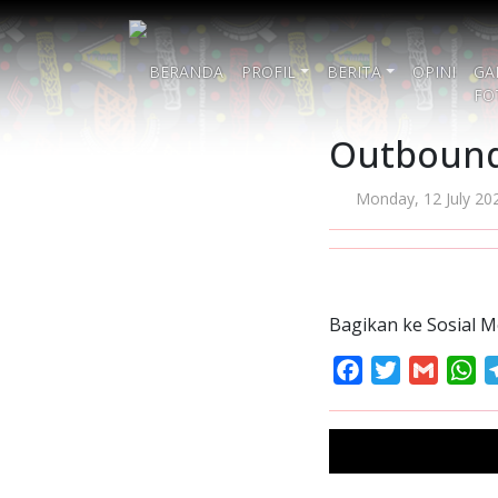
BERANDA
PROFIL
BERITA
OPINI
GA
FO
Outboun
Monday, 12 July 20
Bagikan ke Sosial M
Facebook
Twitter
Gmail
Wh