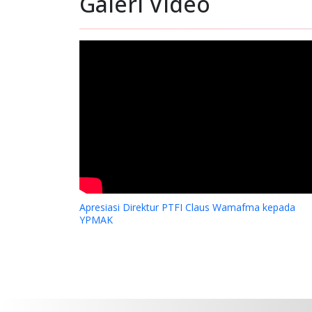
Galeri Video
Apresiasi Direktur PTFI Claus Wamafma kepada
YPMAK