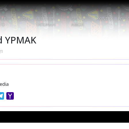
LERI
VIDEO
LAPORAN
SUARA
KONTAK
LOW
TO
TAHUNAN
AMOR
d YPMAK
21
edia
atsApp
Telegram
Yahoo
Mail