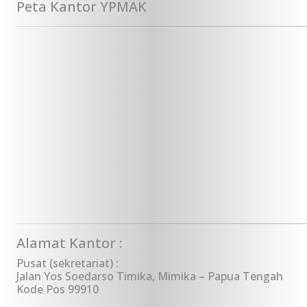
Peta Kantor YPMAK
Alamat Kantor :
Pusat (sekretariat) :
Jalan Yos Soedarso Timika, Mimika – Papua Tengah
Kode Pos 99910