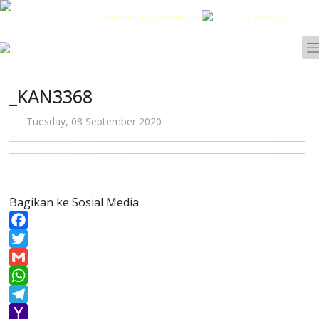
Pengelola Dana Kemitraan
Pilih Bahasa :
_KAN3368
Tuesday, 08 September 2020
Bagikan ke Sosial Media
Facebook
Twitter
Gmail
WhatsApp
Telegram