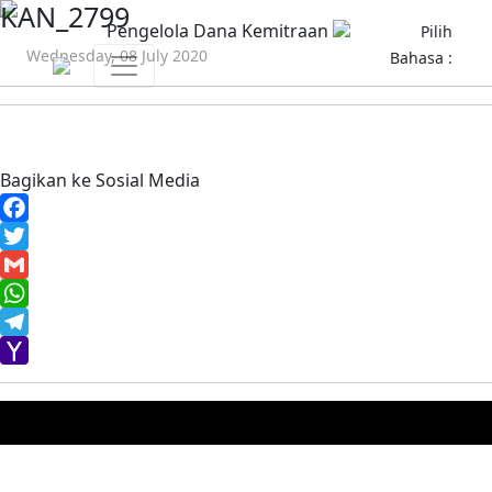
KAN_2799
Pengelola Dana Kemitraan
Pilih
Wednesday, 08 July 2020
Bahasa :
Bagikan ke Sosial Media
Facebook
Twitter
Gmail
WhatsApp
Telegram
Yahoo
Mail