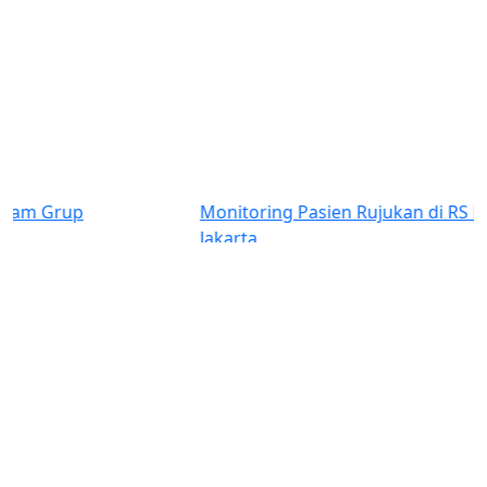
Previous
Next
Monitoring Pasien Rujukan di RS Kanker Dharmais
Jakarta